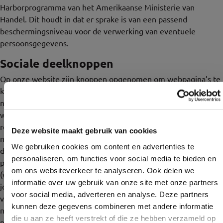
Harborprogramma van het Amerikaanse Ministerie van
Handel. Dit houdt in dat er sprake is van een passend
beschermingsniveau voor de verwerking van eventuele
persoonsgegevens.
Sociale deelknoppen
Op onze website zijn knoppen opgenomen om webpagina’s te
kunnen promoten (“liken”) of delen (“tweeten”) op sociale
netwerken als Facebook, Twitter en Instagram. Deze buttons
werken door middel van stukjes code die van Facebook
respectievelijk Twitter en Instagram zelf afkomstig zijn. Door
Deze website maakt gebruik van cookies
middel van deze code worden cookies geplaatst. Wij hebben
We gebruiken cookies om content en advertenties te
daar geen invloed op. Meer informatie lees je in de
personaliseren, om functies voor social media te bieden en
privacyverklaring van
Facebook
,
Twitter
,
Instagram
en
Google
om ons websiteverkeer te analyseren. Ook delen we
(welke regelmatig kunnen wijzigen) om te lezen wat zij met
informatie over uw gebruik van onze site met onze partners
jouw (persoons)gegevens doen die zij via deze cookies
voor social media, adverteren en analyse. Deze partners
verwerken. De informatie die ze verzamelen wordt zo veel
kunnen deze gegevens combineren met andere informatie
mogelijk geanonimiseerd. De informatie wordt overgebracht
die u aan ze heeft verstrekt of die ze hebben verzameld op
naar en door Twitter, Facebook, Google + en Instagram