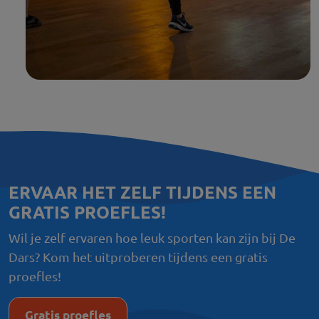
ERVAAR HET ZELF TIJDENS EEN
GRATIS PROEFLES!
Wil je zelf ervaren hoe leuk sporten kan zijn bij De
Dars? Kom het uitproberen tijdens een gratis
proefles!
Gratis proefles