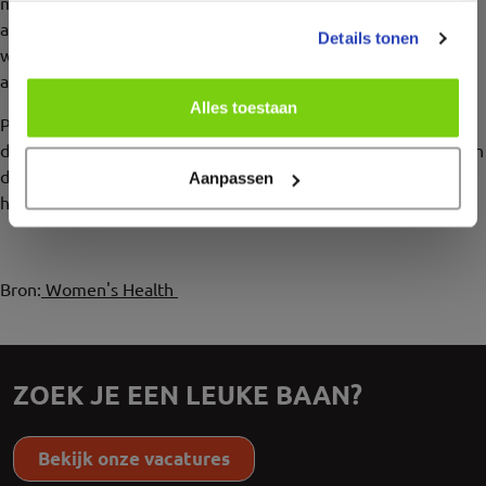
minder wordt. Je lichaam past zich namelijk uit zichzelf aan,
aan de intensiteit van je workout. Daarom is een goede
Details tonen
warming up zo belangrijk, zeker als je spieren nog verzuurd
aanvoelen van de vorige training.
Alles toestaan
Probeer je training iets minder zwaar te maken en kijk of de
duizeligheid afneemt. Heb je deze tips toegepast, maar blijven
de klachten houden? Dan is het verstandig om even langs de
Aanpassen
huisarts te gaan.
Bron:
Women's Health
ZOEK JE EEN LEUKE BAAN?
Bekijk onze vacatures