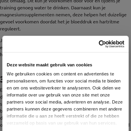
juist omlaag. Dit kun je voorkomen door voor en tijdens je
training genoeg water te drinken. Daarnaast kun je
magnesiumsupplementen nemen, deze helpen het duizelige
gevoel voorkomen doordat het je bloeddruk en hartritme
reguleert.
Je bloeddruk snel omhoog krijgen kan door het nemen van
een zout dropje! Ook gemakkelijk om snel te nemen tijdens
het sporten.
Deze website maakt gebruik van cookies
We gebruiken cookies om content en advertenties te
3 PH-waarde van je bloed
personaliseren, om functies voor social media te bieden
en om ons websiteverkeer te analyseren. Ook delen we
Een verandering in de PH-waarde van je bloed kan ook
informatie over uw gebruik van onze site met onze
duizeligheid tijdens het sporten veroorzaken. Wanneer je je
partners voor social media, adverteren en analyse. Deze
spieren intensief belast geven ze melkzuur af, waardoor je
partners kunnen deze gegevens combineren met andere
bloed wat zuurder wordt. Helaas kun je hier niet veel aan
informatie die u aan ze heeft verstrekt of die ze hebben
doen. Je spieren gaan wel wennen aan de intensiteit van je
verzameld op basis van uw gebruik van hun services.
oefeningen, hierdoor zul je vanzelf merken dat je duizeligheid