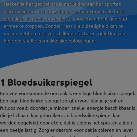
Herken je het gevoel dat je net lekker aan het sporten
wordt wanneer een duizelig gevoel je overvalt? Je hebt
geen kracht meer om verder te sporten en bent geneigd
ermee te stoppen. Zonde! Maar die duizeligheid kan te
maken hebben met verschillende factoren, gelukkig zijn
hiervoor snelle en makkelijke oplossingen.
1 Bloedsuikerspiegel
Een veelvoorkomende oorzaak is een lage bloedsuikerspiegel.
Een lage bloedsuikerspiegel zorgt ervoor dan je je suf en
futloos voelt, doordat je minder ‘snelle’ energie beschikbaar is
die je lichaam kan gebruiken. Je bloedsuikerspiegel kan
worden opgekrikt door eten, dat is tijdens het sporten alleen
een beetje lastig. Zorg er daarom voor dat je spieren en lever
genoeg glycogeen bevatten, zodat een eventuele dip snel