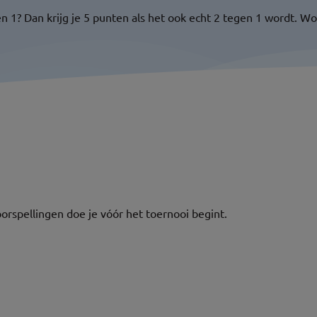
1? Dan krijg je 5 punten als het ook echt 2 tegen 1 wordt. Wor
orspellingen doe je vóór het toernooi begint.