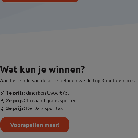
Wat kun je winnen?
Aan het einde van de actie belonen we de top 3 met een prijs.
🥇
1e prijs
: dinerbon t.w.v. €75,-
🥈
2e prijs:
1 maand gratis sporten
🥉
3e prijs:
De Dars sporttas
Voorspellen maar!