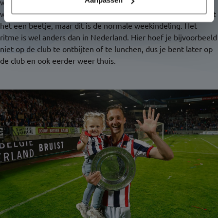
Aanpassen
woensdag, donderdag, vrijdag en zaterdag. Op zondag spelen
we een wedstrijd en dinsdag zijn we meestal vrij. Soms wisselt
het een beetje, maar dit is de normale weekindeling. Het
ritme is wel anders dan in Nederland. Hier hoef je bijvoorbeeld
niet op de club te ontbijten of te lunchen, dus je bent later op
de club en ook eerder weer thuis.