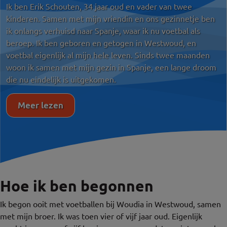
Ik ben Erik Schouten, 34 jaar oud en vader van twee
kinderen. Samen met mijn vriendin en ons gezinnetje ben
ik onlangs verhuisd naar Spanje, waar ik nu voetbal als
beroep. Ik ben geboren en getogen in Westwoud, en
voetbal eigenlijk al mijn hele leven. Sinds twee maanden
woon ik samen met mijn gezin in Spanje, een lange droom
die nu eindelijk is uitgekomen.
Meer lezen
Hoe ik ben begonnen
Ik begon ooit met voetballen bij Woudia in Westwoud, samen
met mijn broer. Ik was toen vier of vijf jaar oud. Eigenlijk