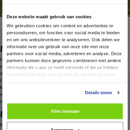
Deze website maakt gebruik van cookies
We gebruiken cookies om content en advertenties te
personaliseren, om functies voor social media te bieden
en om ons websiteverkeer te analyseren. Ook delen we
Mijn sportdoelen
informatie over uw gebruik van onze site met onze
partners voor social media, adverteren en analyse. Deze
Mijn buitenlandse droomavontuur wilde ik altijd al een keer
partners kunnen deze gegevens combineren met andere
meemaken, en dat is dit jaar gelukt. Op korte termijn hoop ik
informatie die u aan ze heeft verstrekt of die ze hebben
dat we met de club hier in Spanje wat stijgen op de ranglijst.
verzameld op basis van uw gebruik van hun services.
Op lange termijn kijk ik nu gewoon per jaar. Op jonge leeftijd
kijk je verder vooruit, maar nu ik wat ouder ben, luister ik
Details tonen
vooral naar hoe mijn lichaam zich houdt en kijk ik elk jaar
opnieuw. Mijn gezin is daarbij ook belangrijk geworden.
Mijn trainingen
Alles toestaan
In Spanje train ik meestal vijf dagen in de week: maandag,