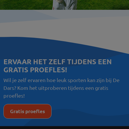
ERVAAR HET ZELF TIJDENS EEN
GRATIS PROEFLES!
Wil je zelf ervaren hoe leuk sporten kan zijn bij De
Dars? Kom het uitproberen tijdens een gratis
proefles!
Gratis proefles